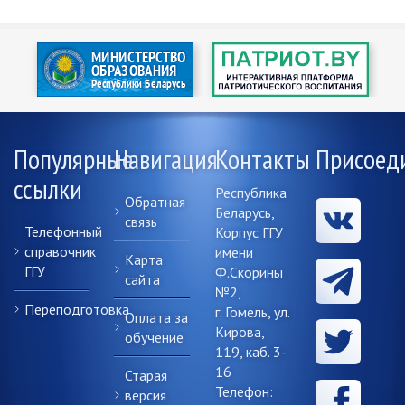
Популярные
Навигация
Контакты
Присоед
ссылки
Республика
Обратная
Беларусь,
связь
Телефонный
Корпус ГГУ
справочник
имени
Карта
ГГУ
Ф.Скорины
сайта
№2,
Переподготовка
г. Гомель, ул.
Оплата за
Кирова,
обучение
119, каб. 3-
16
Старая
Телефон:
версия