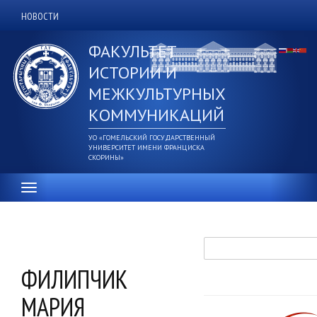
Перейти
НОВОСТИ
Дополнительное
к
основному
верхнее
ФАКУЛЬТЕТ
содержанию
меню
ИСТОРИИ И
МЕЖКУЛЬТУРНЫХ
КОММУНИКАЦИЙ
УО «ГОМЕЛЬСКИЙ ГОСУДАРСТВЕННЫЙ
УНИВЕРСИТЕТ ИМЕНИ ФРАНЦИСКА
СКОРИНЫ»
Поиск
ФИЛИПЧИК
МАРИЯ