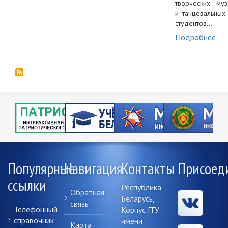
творческих муз
и танцевальных
студентов…
Подробнее
Популярные
Навигация
Контакты
Присоед
ссылки
Республика
Обратная
Беларусь,
связь
Телефонный
Корпус ГГУ
справочник
имени
Карта