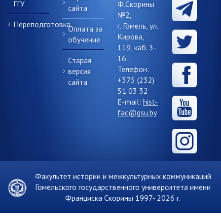
ГГУ
Ф.Скорины
сайта
№2,
Переподготовка
г. Гомель, ул.
Оплата за
Кирова,
обучение
119, каб. 3-
16
Старая
Телефон:
версия
+375 (232)
сайта
51 03 32
E-mail:
hist-
fac@gsu.by
Факультет истории и межкультурных коммуникаций
Гомельского государственного университета имени
Франциска Скорины 1997-
2026 г.