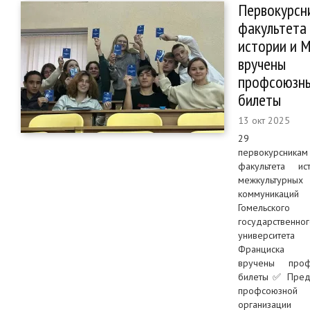
Первокурсн
факультета
истории и 
вручены
профсоюзн
билеты
13 окт 2025
29 сент
первокурсникам
факультета и
межкультурных
коммуникаций
Гомельского
государственно
университет
Франциска 
вручены проф
билеты ✅ Пред
профсоюзной
организации