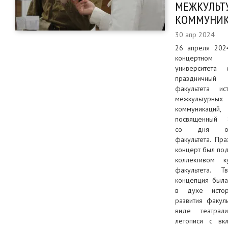
МЕЖКУЛЬТ
КОММУНИ
30 апр 2024
26 апреля 202
концертно
университета с
праздничный 
факультета и
межкультурных
коммуникаций,
посвященный 
со дня осн
факультета. Пр
концерт был по
коллективом ку
факультета. Тв
концепция была
в духе истор
развития факул
виде театрали
летописи с вк