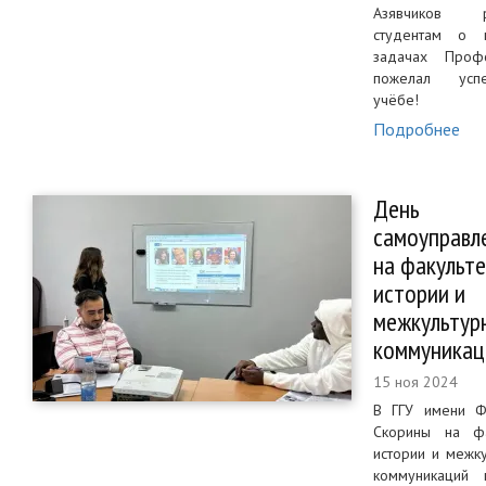
Азявчиков ра
студентам о 
задачах Проф
пожелал ус
учёбе!
Подробнее
День
самоуправл
на факульт
истории и
межкультур
коммуникац
15 ноя 2024
В ГГУ имени Ф
Скорины на фа
истории и межк
коммуникаций 