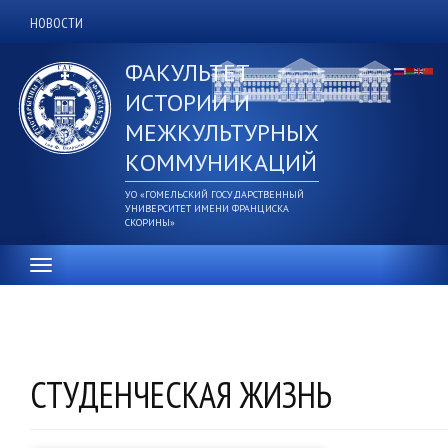
Перейти
НОВОСТИ
Дополнительное
к
основному
верхнее
ФАКУЛЬТЕТ
содержанию
меню
ИСТОРИИ И
МЕЖКУЛЬТУРНЫХ
КОММУНИКАЦИЙ
УО «ГОМЕЛЬСКИЙ ГОСУДАРСТВЕННЫЙ
УНИВЕРСИТЕТ ИМЕНИ ФРАНЦИСКА
СКОРИНЫ»
СТУДЕНЧЕСКАЯ ЖИЗНЬ