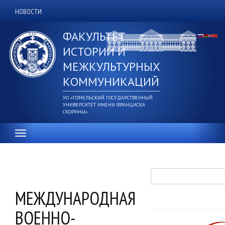
Перейти
НОВОСТИ
Дополнительное
к
основному
верхнее
ФАКУЛЬТЕТ
содержанию
меню
ИСТОРИИ И
МЕЖКУЛЬТУРНЫХ
КОММУНИКАЦИЙ
УО «ГОМЕЛЬСКИЙ ГОСУДАРСТВЕННЫЙ
УНИВЕРСИТЕТ ИМЕНИ ФРАНЦИСКА
СКОРИНЫ»
Поиск
МЕЖДУНАРОДНАЯ
ВОЕННО-