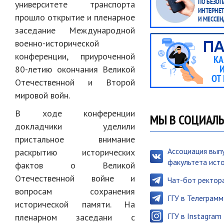
университете транспорта
прошло открытие и пленарное
заседание Международной
военно-исторической
конференции, приуроченной
80-летию окончания Великой
Отечественной и Второй
мировой войн.
В ходе конференции
МЫ В СОЦИАЛ
докладчики уделили
пристальное внимание
Ассоциация вып
раскрытию исторических
факультета ист
фактов о Великой
Отечественной войне и
Чат-бот ректор
вопросам сохранения
ГГУ в Телеграмм
исторической памяти. На
ГГУ в Instagram
пленарном заседани с