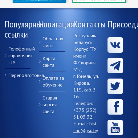
Популярные
Навигация
Контакты
Присоед
ссылки
Республика
Обратная
Беларусь,
связь
Телефонный
Корпус ГГУ
справочник
имени
Карта
ГГУ
Ф.Скорины
сайта
№2,
Переподготовка
г. Гомель, ул.
Оплата за
Кирова,
обучение
119, каб. 3-
16
Старая
Телефон:
версия
+375 (232)
сайта
51 03 32
E-mail:
hist-
fac@gsu.by