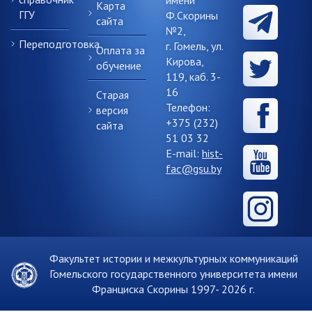
Карта
ГГУ
Ф.Скорины
сайта
№2,
Переподготовка
г. Гомель, ул.
Оплата за
Кирова,
обучение
119, каб. 3-
16
Старая
Телефон:
версия
+375 (232)
сайта
51 03 32
E-mail:
hist-
fac@gsu.by
Факультет истории и межкультурных коммуникаций
Гомельского государственного университета имени
Франциска Скорины 1997-
2026 г.