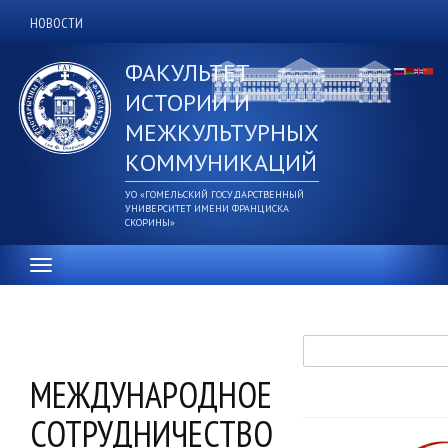
Перейти
НОВОСТИ
Дополнительное
к
основному
верхнее
ФАКУЛЬТЕТ
содержанию
меню
ИСТОРИИ И
МЕЖКУЛЬТУРНЫХ
КОММУНИКАЦИЙ
УО «ГОМЕЛЬСКИЙ ГОСУДАРСТВЕННЫЙ
УНИВЕРСИТЕТ ИМЕНИ ФРАНЦИСКА
СКОРИНЫ»
Поиск
МЕЖДУНАРОДНОЕ
СОТРУДНИЧЕСТВО