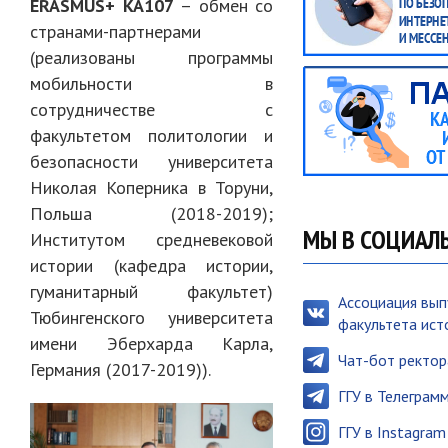
ERASMUS+ KA107
– обмен со
странами-партнерами
(реализованы программы
мобильности в
сотрудничестве с
факультетом политологии и
безопасности университета
Николая Коперника в Торуни,
Польша (2018-2019);
МЫ В СОЦИАЛ
Институтом средневековой
истории (кафедра истории,
гуманитарный факультет)
Ассоциация вып
Тюбингенского университета
факультета ист
имени Эберхарда Карла,
Чат-бот ректор
Германия (2017-2019)).
ГГУ в Телеграм
ГГУ в Instagram