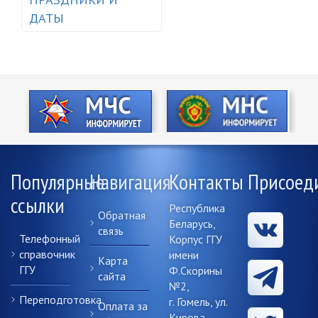
ДАТЫ
Популярные
Навигация
Контакты
Присоед
ссылки
Республика
Обратная
Беларусь,
связь
Телефонный
Корпус ГГУ
справочник
имени
Карта
ГГУ
Ф.Скорины
сайта
№2,
Переподготовка
г. Гомель, ул.
Оплата за
Кирова,