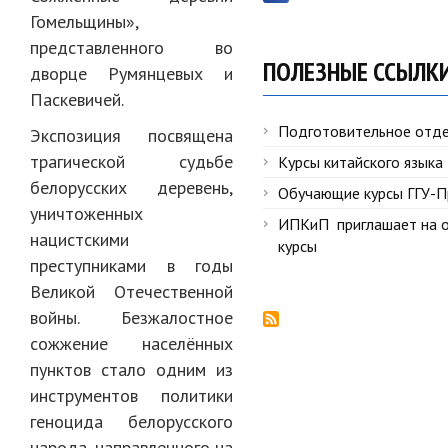
Гомельщины»,
представленного во
ПОЛЕЗНЫЕ ССЫЛК
дворце Румянцевых и
Паскевичей.
Подготовительное отд
Экспозиция посвящена
трагической судьбе
Курсы китайского языка
белорусских деревень,
Обучающие курсы ГГУ-
уничтоженных
ИПКиП приглашает на 
нацистскими
курсы
преступниками в годы
Великой Отечественной
войны. Безжалостное
сожжение населённых
пунктов стало одним из
инструментов политики
геноцида белорусского
народа, направленного на