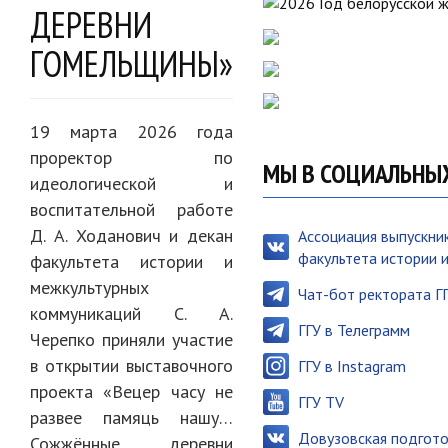
ДЕРЕВНИ
ГОМЕЛЬЩИНЫ»
19 марта 2026 года
проректор по
МЫ В СОЦИАЛЬНЫ
идеологической и
воспитательной работе
Д. А. Ходанович и декан
Ассоциация выпускни
факультета истории 
факультета истории и
межкультурных
Чат-бот ректората Г
коммуникаций С. А.
ГГУ в Телеграмм
Черепко приняли участие
в открытии выставочного
ГГУ в Instagram
проекта «Вецер часу не
ГГУ TV
развее памяць нашу…
Довузовская подгото
Сожжённые деревни