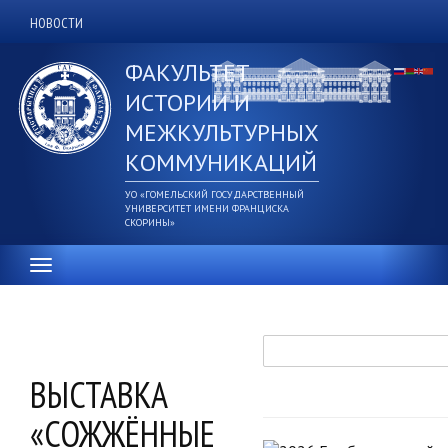
Перейти
НОВОСТИ
Дополнительное
к
основному
верхнее
ФАКУЛЬТЕТ
содержанию
меню
ИСТОРИИ И
МЕЖКУЛЬТУРНЫХ
КОММУНИКАЦИЙ
УО «ГОМЕЛЬСКИЙ ГОСУДАРСТВЕННЫЙ
УНИВЕРСИТЕТ ИМЕНИ ФРАНЦИСКА
СКОРИНЫ»
Поиск
ВЫСТАВКА
«СОЖЖЁННЫЕ