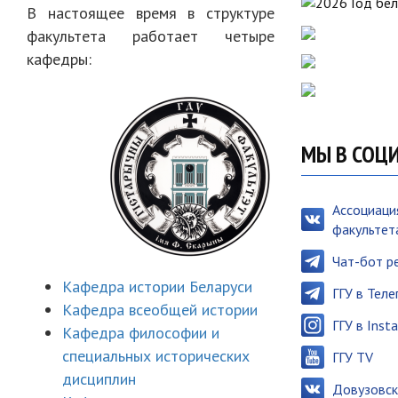
В настоящее время в структуре
факультета работает четыре
кафедры:
МЫ В СОЦ
Ассоциаци
факультет
Чат-бот р
Кафедра истории Беларуси
ГГУ в Тел
Кафедра всеобщей истории
ГГУ в Inst
Кафедра философии и
специальных исторических
ГГУ TV
дисциплин
Довузовск