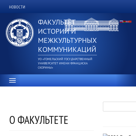
Перейти
НОВОСТИ
Дополнительное
к
основному
верхнее
ФАКУЛЬТЕТ
содержанию
меню
ИСТОРИИ И
МЕЖКУЛЬТУРНЫХ
КОММУНИКАЦИЙ
УО «ГОМЕЛЬСКИЙ ГОСУДАРСТВЕННЫЙ
УНИВЕРСИТЕТ ИМЕНИ ФРАНЦИСКА
СКОРИНЫ»
Поиск
О ФАКУЛЬТЕТЕ