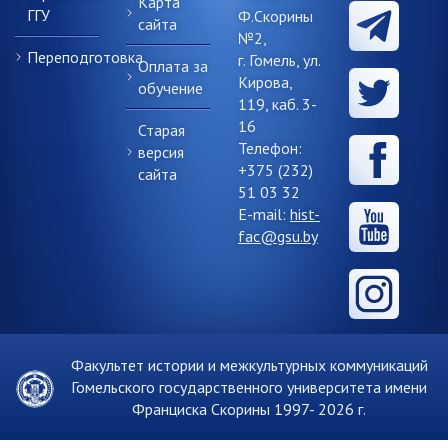
Карта
ГГУ
Ф.Скорины
сайта
№2,
Переподготовка
г. Гомель, ул.
Оплата за
Кирова,
обучение
119, каб. 3-
16
Старая
Телефон:
версия
+375 (232)
сайта
51 03 32
E-mail:
hist-
fac@gsu.by
Факультет истории и межкультурных коммуникаций
Гомельского государственного университета имени
Франциска Скорины 1997-
2026 г.