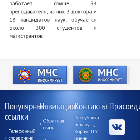
работает свыше 34
преподавателя, из них 3 доктора и
18 кандидатов наук, обучается
около 300 студентов и
магистрантов.
Популярные
Навигация
Контакты
Присоед
ссылки
Республика
Обратная
Беларусь,
связь
Телефонный
Корпус ГГУ
справочник
имени