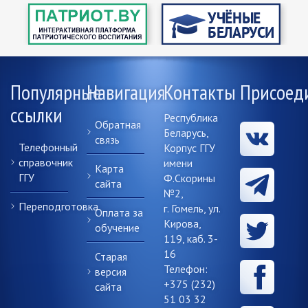
Популярные
Навигация
Контакты
Присоед
ссылки
Республика
Обратная
Беларусь,
связь
Телефонный
Корпус ГГУ
справочник
имени
Карта
ГГУ
Ф.Скорины
сайта
№2,
Переподготовка
г. Гомель, ул.
Оплата за
Кирова,
обучение
119, каб. 3-
16
Старая
Телефон:
версия
+375 (232)
сайта
51 03 32