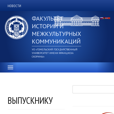
Перейти
НОВОСТИ
Дополнительное
к
основному
верхнее
ФАКУЛЬТЕТ
содержанию
меню
ИСТОРИИ И
МЕЖКУЛЬТУРНЫХ
КОММУНИКАЦИЙ
УО «ГОМЕЛЬСКИЙ ГОСУДАРСТВЕННЫЙ
УНИВЕРСИТЕТ ИМЕНИ ФРАНЦИСКА
СКОРИНЫ»
Поиск
ВЫПУСКНИКУ