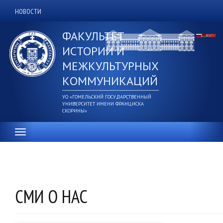
Перейти
НОВОСТИ
Дополнительное
к
основному
верхнее
ФАКУЛЬТЕТ
содержанию
меню
ИСТОРИИ И
МЕЖКУЛЬТУРНЫХ
КОММУНИКАЦИЙ
УО «ГОМЕЛЬСКИЙ ГОСУДАРСТВЕННЫЙ
УНИВЕРСИТЕТ ИМЕНИ ФРАНЦИСКА
СКОРИНЫ»
СМИ О НАС