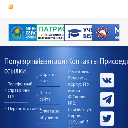
страниц
страница
Популярные
Навигация
Контакты
Присоед
ссылки
Республика
Обратная
Беларусь,
связь
Телефонный
Корпус ГГУ
справочник
имени
Карта
ГГУ
Ф.Скорины
сайта
№2,
Переподготовка
г. Гомель, ул.
Оплата за
Кирова,
обучение
119, каб. 3-