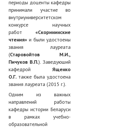
периоды доценты кафедры
принимали участие во
внутриуниверситетском
конкурсе научных
работ
«Скорининские
чтения»
и были удостоены
звания лауреата
(
Старовойтов М.И.,
Пичуков В.П.
). Заведуюший
кафедрой
Ященко
О.Г.
также была удостоена
звания лауреата (2015 г.).
Одним из важных
направлений работы
кафедры истории Беларуси
в рамках учебно-
образовательной