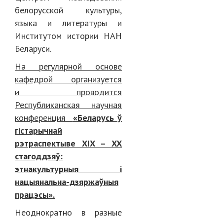
белорусской культуры,
языка и литературы и
Институтом истории НАН
Беларуси.
На регулярной основе
кафедрой организуется
и проводится
Республиканская научная
конференция
«Беларусь ў
гістарычнай
рэтраспектыве XIX – XX
стагоддзяў:
этнакультурныя і
нацыянальна-дзяржаўныя
працэсы».
Неоднократно в разные