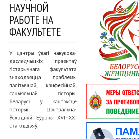
НАУЧНОЙ
РАБОТЕ НА
ФАКУЛЬТЕТЕ
У цэнтры ўвагі навукова-
даследчыцкіх праектаў
гістарычнага факультэта
знаходзяцца праблемы
палітычнай, канфесійнай,
сацыяльнай гісторыі
Беларусі ў кантэксце
гісторыі Цэнтральна-
Ўсходняй Еўропы ХVI–XXI
стагоддзяў.