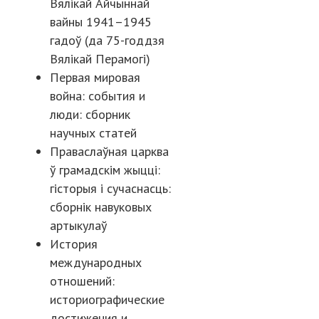
Вялікай Айчыннай
вайны 1941–1945
гадоў (да 75-годдзя
Вялікай Перамогі)
Первая мировая
война: события и
люди: сборник
научных статей
Праваслаўная царква
ў грамадскім жыцці:
гісторыя і сучаснасць:
сборнік навуковых
артыкулаў
История
международных
отношений:
историографические
достижения и