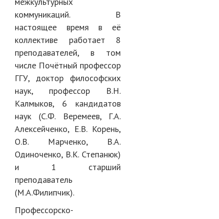
межкультурных
коммуникаций. В
настоящее время в её
коллективе работает 8
преподавателей, в том
числе Почётный профессор
ГГУ, доктор философских
наук, профессор В.Н.
Калмыков, 6 кандидатов
наук (С.Ф. Веремеев, Г.А.
Алексейченко, Е.В. Корень,
О.В. Марченко, В.А.
Одиноченко, В.К. Степанюк)
и 1 старший
преподаватель
(М.А.Филипчик).
Профессорско-