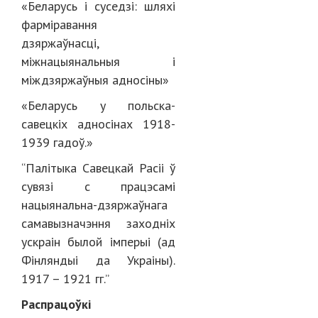
«Беларусь і суседзі: шляхі
фарміравання
дзяржаўнасці,
міжнацыянальныя і
міждзяржаўныя адносіны»
«Беларусь у польска-
савецкіх адносінах 1918-
1939 гадоў.»
“Палітыка Савецкай Расіі ў
сувязі с працэсамі
нацыянальна-дзяржаўнага
самавызначэння заходніх
ускраін былой імперыі (ад
Фінляндыі да Украіны).
1917 – 1921 гг.”
Распрацоўкі