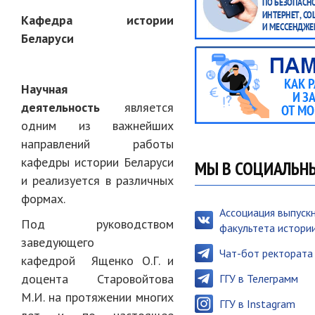
Кафедра истории
Беларуси
Научная
деятельность
является
одним из важнейших
направлений работы
кафедры истории Беларуси
МЫ В СОЦИАЛЬН
и реализуется в различных
формах.
Ассоциация выпуск
Под руководством
факультета истори
заведующего
Чат-бот ректората
кафедрой Ященко О.Г. и
доцента Старовойтова
ГГУ в Телеграмм
М.И. на протяжении многих
ГГУ в Instagram