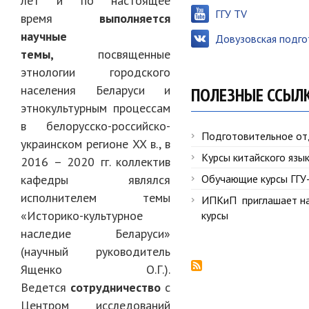
лет и по настоящее
ГГУ TV
время
выполняется
научные
Довузовская подго
темы,
посвященные
этнологии городского
населения Беларуси и
ПОЛЕЗНЫЕ ССЫЛ
этнокультурным процессам
в белорусско-российско-
Подготовительное от
украинском регионе XX в., в
Курсы китайского язы
2016 – 2020 гг. коллектив
кафедры являлся
Обучающие курсы ГГУ
исполнителем темы
ИПКиП приглашает н
«Историко-культурное
курсы
наследие Беларуси»
(научный руководитель
Ященко О.Г.).
Ведется
сотрудничество
с
Центром исследований