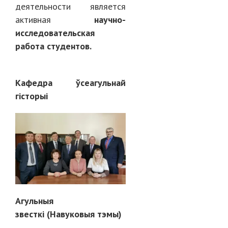
деятельности является
активная
научно-
исследовательская
работа студентов.
Кафедра ўсеагульнай
гісторыі
Агульныя
звесткі (Навуковыя тэмы)