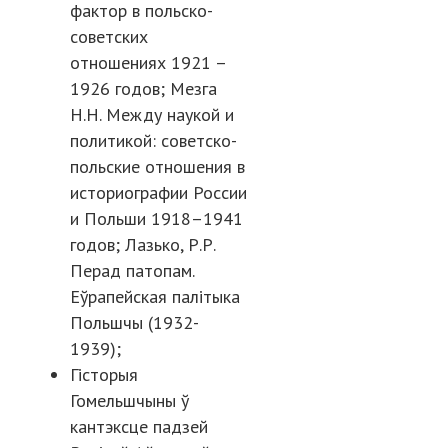
фактор в польско-
советских
отношениях 1921 –
1926 годов; Мезга
Н.Н. Между наукой и
политикой: советско-
польские отношения в
историографии России
и Польши 1918–1941
годов; Лазько, Р.Р.
Перад патопам.
Еўрапейская палітыка
Польшчы (1932-
1939);
Гісторыя
Гомельшчыны ў
кантэксце падзей