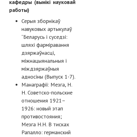
кафедры (вынікі науковай
работы)
Серыя зборнікаў
навуковых артыкулаў
“Беларусь і суседзі:
шляхі фарміравання
дзяржаўнасці,
міжнацыянальныя і
міждзяржаўныя
адносіны (Выпуск 1-7).
Манаграфіі: Мезга, Н.
Н. Советско-польские
отношения 1921–
1926: новый этап
противостояния;
Мезга Н.Н. В тисках
Рапалло: германский