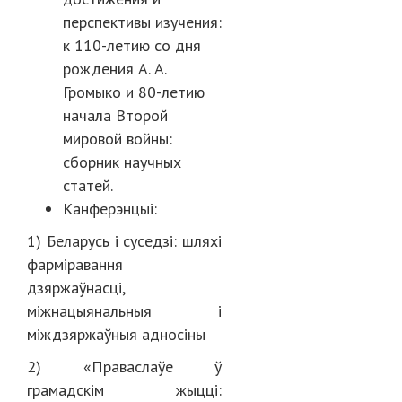
перспективы изучения:
к 110-летию со дня
рождения А. А.
Громыко и 80-летию
начала Второй
мировой войны:
сборник научных
статей.
Канферэнцыі:
1) Беларусь і суседзі: шляхі
фарміравання
дзяржаўнасцi,
мiжнацыянальныя i
мiждзяржаўныя адносiны
2) «Праваслаўе ў
грамадскім жыцці: