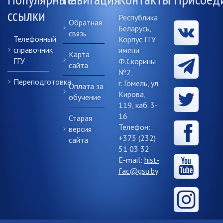
ссылки
Республика
Обратная
Беларусь,
связь
Телефонный
Корпус ГГУ
справочник
имени
Карта
ГГУ
Ф.Скорины
сайта
№2,
Переподготовка
г. Гомель, ул.
Оплата за
Кирова,
обучение
119, каб. 3-
16
Старая
Телефон:
версия
+375 (232)
сайта
51 03 32
E-mail:
hist-
fac@gsu.by